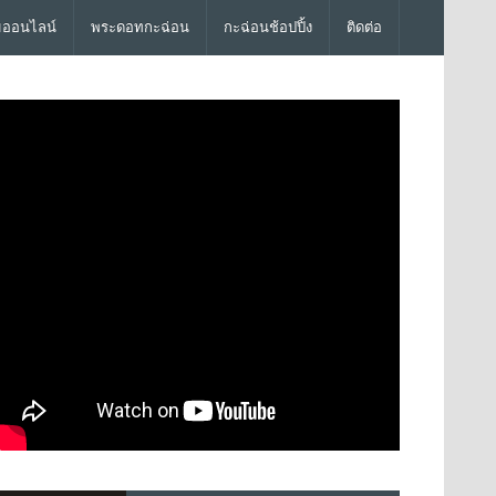
มออนไลน์
พระดอทกะฉ่อน
กะฉ่อนช้อปปิ้ง
ติดต่อ