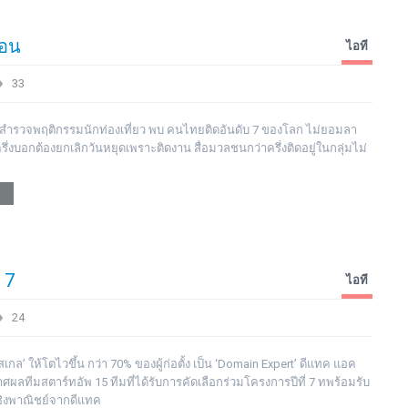
้อน
ไอที
33
ยผลสำรวจพฤติกรรมนักท่องเที่ยว พบ คนไทยติดอันดับ 7 ของโลก ไม่ยอมลา
รึ่งบอกต้องยกเลิกวันหยุดเพราะติดงาน สื่อมวลชนกว่าครึ่งติดอยู่ในกลุ่มไม่
 7
ไอที
24
ิจ‘สเกล’ ให้โตไวขึ้น กว่า 70% ของผู้ก่อตั้ง เป็น ‘Domain Expert’ ดีแทค แอค
ผลทีมสตาร์ทอัพ 15 ทีมที่ได้รับการคัดเลือกร่วมโครงการปีที่ 7 ทพร้อมรับ
ชิงพาณิชย์จากดีแทค