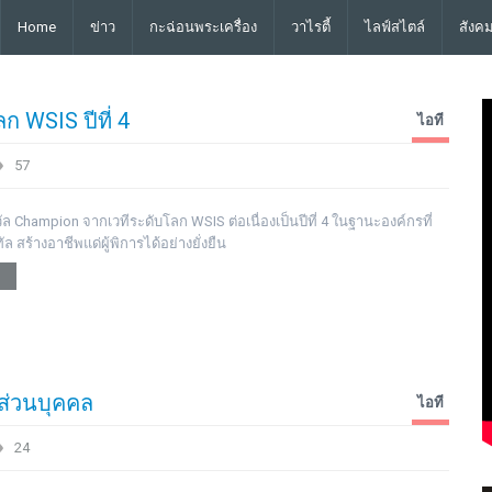
Home
ข่าว
กะฉ่อนพระเครื่อง
วาไรตี้
ไลฟ์สไตล์
สังค
ก WSIS ปีที่ 4
ไอที
57
ัล Champion จากเวทีระดับโลก WSIS ต่อเนื่องเป็นปีที่ 4 ในฐานะองค์กรที่
ล สร้างอาชีพแด่ผู้พิการได้อย่างยั่งยืน
ลส่วนบุคคล
ไอที
24