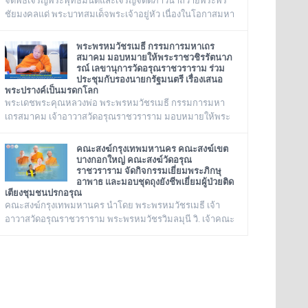
จัดพิธีเจริญพระพุทธมนต์และเจริญจิตตภาวนาถวายพระพร
ชัยมงคลแด่ พระบาทสมเด็จพระเจ้าอยู่หัว เนื่องในโอกาสมหา
มงคลเฉลิมพระชนมพรรษา ๒๘ กรกฎาคม ๒๕๖๙ ณ พระ
อุโบสถ วัดอรุณราชวราราม กรุงเทพเทพมหานครในวันอังคาร
พระพรหมวัชรเมธี กรรมการมหาเถร
ที่ ๒๘ กรกฎาคม ๒๕๖๙
สมาคม มอบหมายให้พระราชวชิรรัตนาภ
รณ์ เลขานุการวัดอรุณราชวราราม ร่วม
ประชุมกับรองนายกรัฐมนตรี เรื่องเสนอ
พระปรางค์เป็นมรดกโลก
พระเดชพระคุณหลวงพ่อ พระพรหมวัชรเมธี กรรมการมหา
เถรสมาคม เจ้าอาวาสวัดอรุณราชวราราม มอบหมายให้พระ
ราชวชิรรัตนาภรณ์ เลขานุการวัดอรุณราชวราราม และคณะ
ร่วมประชุมกับรองนายกรัฐมนตรี เรื่องเสนอพระปรางค์เป็น
คณะสงฆ์กรุงเทพมหานคร คณะสงฆ์เขต
มรดกโลก ณ ทำเนียบรัฐบาล
บางกอกใหญ่ คณะสงฆ์วัดอรุณ
ราชวราราม จัดกิจกรรมเยี่ยมพระภิกษุ
อาพาธ และมอบชุดถุงยังชีพเยี่ยมผู้ป่วยติด
เตียงชุมชนปรกอรุณ
คณะสงฆ์กรุงเทพมหานคร นำโดย พระพรหมวัชรเมธี เจ้า
อาวาสวัดอรุณราชวราราม พระพรหมวัชรวิมลมุนี วิ. เจ้าคณะ
กรุงเทพมหานคร พระราชปัญญารังษี เจ้าคณะเขต
บางกอกใหญ่ เจ้าอาวาสวัดชิโนรสาราม และ พระราชวชิรรัต
นาภรณ์ ดร. (ชุมพร นิติสาโร) เจ้าคณะแขวงวัดอรุณ,
เลขานุการวัดอรุณราชวราราม นายเกียรติวิสุทธิ์ เพ็ชรหมื่น
ไวย ผู้อำนวยการเขตบางกอกใหญ่ จัดโครงการเยี่ยมพระภิกษุ
อาพาธในเขตบางกอกใหญ่ และเยี่ยม/มอบถุงยังชีพผู้