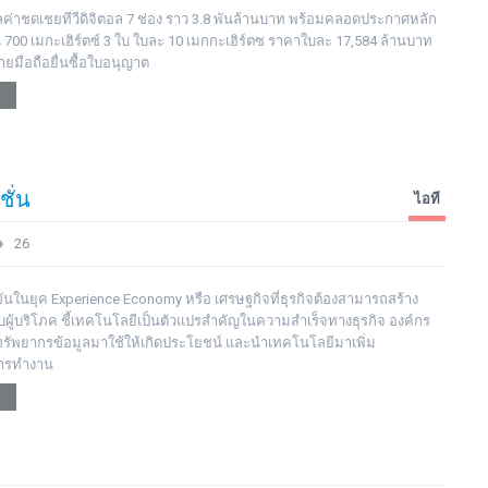
ลค่าชดเชยทีวีดิจิตอล 7 ช่อง ราว 3.8 พันล้านบาท พร้อมคลอดประกาศหลัก
 700 เมกะเฮิร์ตซ์ 3 ใบ ใบละ 10 เมกกะเฮิร์ตซ ราคาใบละ 17,584 ล้านบาท
้ค่ายมือถือยื่นซื้อใบอนุญาต
ชั่น
ไอที
26
ันในยุค Experience Economy หรือ เศรษฐกิจที่ธุรกิจต้องสามารถสร้าง
ผู้บริโภค ชี้เทคโนโลยีเป็นตัวแปรสำคัญในความสำเร็จทางธุรกิจ องค์กร
รัพยากรข้อมูลมาใช้ให้เกิดประโยชน์ และนำเทคโนโลยีมาเพิ่ม
การทำงาน