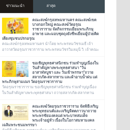
ข่าวแนะนำ
ล่าสุด
คณะสงฆ์กรุงเทพมหานคร คณะสงฆ์เขต
บางกอกใหญ่ คณะสงฆ์วัดอรุณ
ราชวราราม จัดกิจกรรมเยี่ยมพระภิกษุ
อาพาธ และมอบชุดถุงยังชีพเยี่ยมผู้ป่วยติด
เตียงชุมชนปรกอรุณ
คณะสงฆ์กรุงเทพมหานคร นำโดย พระพรหมวัชรเมธี เจ้า
อาวาสวัดอรุณราชวราราม พระพรหมวัชรวิมลมุนี วิ. เจ้าคณะ
กรุงเทพมหานคร พระเทพวชิรปัญโญภาส เจ้าคณะเขต
บางกอกใหญ่ เจ้าอาวาสวัดชิโนรสาราม และ พระราชวชิรรัต
ขอเชิญพุทธศาสนิกชน ร่วมทำบุญเนื่องใน
นาภรณ์ ดร. (ชุมพร นิติสาโร) เจ้าคณะแขวงวัดอรุณ, รองวัด
วันสำคัญทางพระพุทธศาสนา “วัน
อาสาฬหบูชา และ วันเข้าพรรษา”ถวาย
อรุณราชวราราม นายเกียรติวิสุทธิ์ เพ็ชรหมื่นไวย ผู้อำนวย
สลากภัต-สลากทาน และผ้าอาบน้ำฝน แด่
การเขตบางกอกใหญ่ จัดโครงการเยี่ยมพระภิกษุอาพาธในเขต
พระภิกษุสามเณร วัดอรุณราชวราราม
บางกอกใหญ่ และเยี่ยม/มอบถุงยัง
วัดอรุณราชวราราม ขอเชิญพุทธศาสนิกชน ร่วมทำบุญเนื่อง
ในวันสำคัญทางพระพุทธศาสนา ถวายสลากภัต-สลากทาน
และผ้าอาบน้ำฝน แด่พระภิกษุสามเณร วัดอรุณราชวราราม
๑๓๖ รูป วันพฤหัสบดี ที่ ๓๐ กรกฎาคม พ.ศ. ๒๕๖๙ เวลา ๑๒.๐๐
คณะสงฆ์วัดอรุณราชวราราม จัดพิธีเจริญ
น. ณ พระวิหาร วัดอรุณราชวราราม กรุงเทพมหานคร
พระพุทธมนต์และเจริญจิตตภาวนาถวาย
พระพรชัยมงคลแด่ พระบาทสมเด็จ
พระเจ้าอยู่หัว เนื่องในโอกาสมหามงคล
เฉลิมพระชนมพรรษา