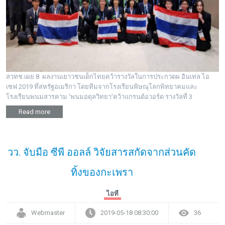
พระดอทกะฉ่อน
กะฉ่อนช้อปปิ้ง
ติดต่อ
สวทช.เผย 8 ผลงานเยาวชนเด็กไทยคว้ารางวัลในการประกวดผ อินเทล ไอ
เซฟ 2019 ที่สหรัฐอเมริกา โดยทีมจากโรงเรียนพิษณุโลกพิทยาคมและ
โรงเรียนพนมสารคาม 'พนมอดุลวิทยา'คว้าแกรนด์อวอร์ด รางวัลที่ 3
Read more
วว. จับมือ ซีพี ออลล์ วิจัยสารสกัดจากส่วนคัด
ทิ้งของกะเพรา
ไอที
Webmaster
2019-05-18 08:30:00
36