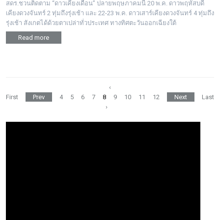
สดร.ชวนติดตาม “ดาวเคียงเดือน” ปลายพฤษภาคมนี้ 20 พ.ค. ดาวพฤหัสบดี
เคียงดวงจันทร์ 2 ทุ่มถึงรุ่งเช้า และ 22-23 พ.ค. ดาวเสาร์เคียงดวงจันทร์ 4 ทุ่มถึง
รุ่งเช้า สังเกตได้ด้วยตาเปล่าทั่วประเทศ ทางทิศตะวันออกเฉียงใต้
Read more
‹
First
Prev
4
5
6
7
8
9
10
11
12
Next
Last
›