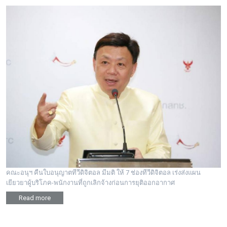
คณะอนุฯ คืนใบอนุญาตทีวีดิจิตอล มีมติ ให้ 7 ช่องทีวีดิจิตอล เร่งส่งแผน
เยียวยาผู้บริโภค-พนักงานที่ถูกเลิกจ้างก่อนการยุติออกอากาศ
Read more