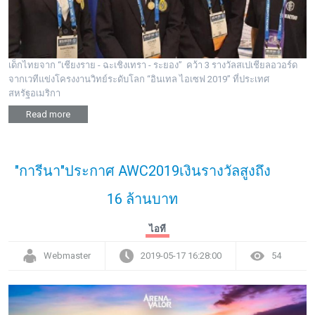
เด็กไทยจาก “เชียงราย - ฉะเชิงเทรา - ระยอง” คว้า 3 รางวัลสเปเชียลอวอร์ด
จากเวทีแข่งโครงงานวิทย์ระดับโลก “อินเทล ไอเซฟ 2019” ที่ประเทศ
สหรัฐอเมริกา
Read more
"การีนา"ประกาศ AWC2019เงินรางวัลสูงถึง
16 ล้านบาท
ไอที
Webmaster
2019-05-17 16:28:00
54