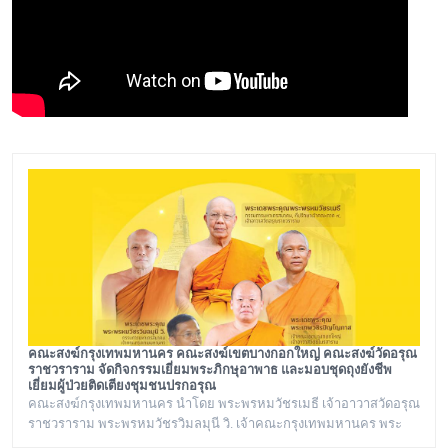
คณะสงฆ์กรุงเทพมหานคร คณะสงฆ์เขตบางกอกใหญ่ คณะสงฆ์วัดอรุณ
ราชวราราม จัดกิจกรรมเยี่ยมพระภิกษุอาพาธ และมอบชุดถุงยังชีพ
เยี่ยมผู้ป่วยติดเตียงชุมชนปรกอรุณ
คณะสงฆ์กรุงเทพมหานคร นำโดย พระพรหมวัชรเมธี เจ้าอาวาสวัดอรุณ
ราชวราราม พระพรหมวัชรวิมลมุนี วิ. เจ้าคณะกรุงเทพมหานคร พระ
เทพวชิรปัญโญภาส เจ้าคณะเขตบางกอกใหญ่ เจ้าอาวาสวัดชิโนรสาราม