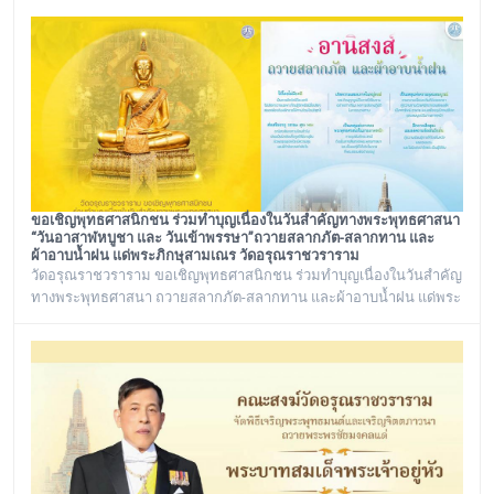
และ พระราชวชิรรัตนาภรณ์ ดร. (ชุมพร นิติสาโร) เจ้าคณะแขวงวัด
อรุณ, รองวัดอรุณราชวราราม นายเกียรติวิสุทธิ์ เพ็ชรหมื่นไวย ผู้อำนวย
การเขตบางกอกใหญ่ จัดโครงการเยี่ยมพระภิกษุอาพาธในเขต
บางกอกใหญ่ และเยี่ยม/มอบถุงยัง
ขอเชิญพุทธศาสนิกชน ร่วมทำบุญเนื่องในวันสำคัญทางพระพุทธศาสนา
“วันอาสาฬหบูชา และ วันเข้าพรรษา”ถวายสลากภัต-สลากทาน และ
ผ้าอาบน้ำฝน แด่พระภิกษุสามเณร วัดอรุณราชวราราม
วัดอรุณราชวราราม ขอเชิญพุทธศาสนิกชน ร่วมทำบุญเนื่องในวันสำคัญ
ทางพระพุทธศาสนา ถวายสลากภัต-สลากทาน และผ้าอาบน้ำฝน แด่พระ
ภิกษุสามเณร วัดอรุณราชวราราม ๑๓๖ รูป วันพฤหัสบดี ที่ ๓๐ กรกฎาคม
พ.ศ. ๒๕๖๙ เวลา ๑๒.๐๐ น. ณ พระวิหาร วัดอรุณราชวราราม
กรุงเทพมหานคร