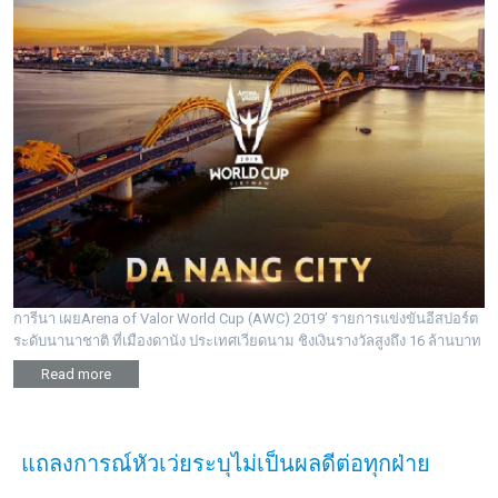
การีนา เผยArena of Valor World Cup (AWC) 2019’ รายการแข่งขันอีสปอร์ต
ระดับนานาชาติ ที่เมืองดานัง ประเทศเวียดนาม ชิงเงินรางวัลสูงถึง 16 ล้านบาท
Read more
แถลงการณ์หัวเว่ยระบุไม่เป็นผลดีต่อทุกฝ่าย