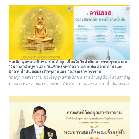
และ พระราชวชิรรัตนาภรณ์ ดร. (ชุมพร นิติสาโร) เจ้าคณะแขวงวัด
อรุณ, รองวัดอรุณราชวราราม นายเกียรติวิสุทธิ์ เพ็ชรหมื่นไวย ผู้อำนวย
การเขตบางกอกใหญ่ จัดโครงการเยี่ยมพระภิกษุอาพาธในเขต
บางกอกใหญ่ และเยี่ยม/มอบถุงยัง
ขอเชิญพุทธศาสนิกชน ร่วมทำบุญเนื่องในวันสำคัญทางพระพุทธศาสนา
“วันอาสาฬหบูชา และ วันเข้าพรรษา”ถวายสลากภัต-สลากทาน และ
ผ้าอาบน้ำฝน แด่พระภิกษุสามเณร วัดอรุณราชวราราม
วัดอรุณราชวราราม ขอเชิญพุทธศาสนิกชน ร่วมทำบุญเนื่องในวันสำคัญ
ทางพระพุทธศาสนา ถวายสลากภัต-สลากทาน และผ้าอาบน้ำฝน แด่พระ
ภิกษุสามเณร วัดอรุณราชวราราม ๑๓๖ รูป วันพฤหัสบดี ที่ ๓๐ กรกฎาคม
พ.ศ. ๒๕๖๙ เวลา ๑๒.๐๐ น. ณ พระวิหาร วัดอรุณราชวราราม
กรุงเทพมหานคร