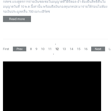
กสทช.แจงสูตรการจ่ายเงินชดเชยใบอนุญาตทีวีดิจิตอล ย้ำ ต้องยื่นสิทธิคืนใบ
อนุญาตวันที่ 10 พ.ค.นี้เท่านั้น พร้อมดึงเงินกองทุนกทปส.มาจ่ายให้ก่อนไม่ต้อง
รอเงินประมูลคลื่น 700 เมกะเฮิร์ตซ
Read more
‹
First
Prev
8
9
10
11
12
13
14
15
16
Next
L
›