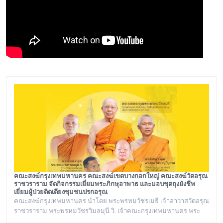
คณะสงฆ์กรุงเทพมหานคร คณะสงฆ์เขตบางกอกใหญ่ คณะสงฆ์วัดอรุณ
ราชวราราม จัดกิจกรรมเยี่ยมพระภิกษุอาพาธ และมอบชุดถุงยังชีพ
เยี่ยมผู้ป่วยติดเตียงชุมชนปรกอรุณ
คณะสงฆ์กรุงเทพมหานคร นำโดย พระพรหมวัชรเมธี เจ้าอาวาสวัดอรุณ
ราชวราราม พระพรหมวัชรวิมลมุนี วิ. เจ้าคณะกรุงเทพมหานคร พระ
เทพวชิรปัญโญภาส เจ้าคณะเขตบางกอกใหญ่ เจ้าอาวาสวัดชิโนรสาราม