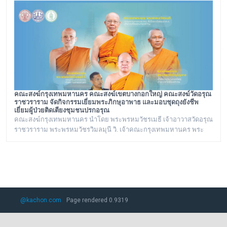
รัฐมนตรี เรื่องเสนอพระปรางค์เป็นมรดกโลก ณ ทำเนียบรัฐบาล
คณะสงฆ์กรุงเทพมหานคร คณะสงฆ์เขตบางกอกใหญ่ คณะสงฆ์วัดอรุณ
ราชวราราม จัดกิจกรรมเยี่ยมพระภิกษุอาพาธ และมอบชุดถุงยังชีพ
เยี่ยมผู้ป่วยติดเตียงชุมชนปรกอรุณ
คณะสงฆ์กรุงเทพมหานคร นำโดย พระพรหมวัชรเมธี เจ้าอาวาสวัดอรุณ
ราชวราราม พระพรหมวัชรวิมลมุนี วิ. เจ้าคณะกรุงเทพมหานคร พระ
ราชปัญญารังษี เจ้าคณะเขตบางกอกใหญ่ เจ้าอาวาสวัดชิโนรสาราม
และ พระราชวชิรรัตนาภรณ์ ดร. (ชุมพร นิติสาโร) เจ้าคณะแขวงวัด
อรุณ, เลขานุการวัดอรุณราชวราราม นายเกียรติวิสุทธิ์ เพ็ชรหมื่นไวย ผู้
อำนวยการเขตบางกอกใหญ่ จัดโครงการเยี่ยมพระภิกษุอาพาธในเขต
บางกอกใหญ่ และเยี่ยม/มอบถุงยังชีพผู้
@kachon.com
Page rendered 0.9319