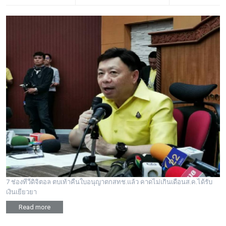
7 ช่องทีวีดิจิตอล ตบเท้าคืนใบอนุญาตกสทช.แล้ว คาดไม่เกินเดือนส.ค.ได้รับ
เงินเยียวยา
Read more