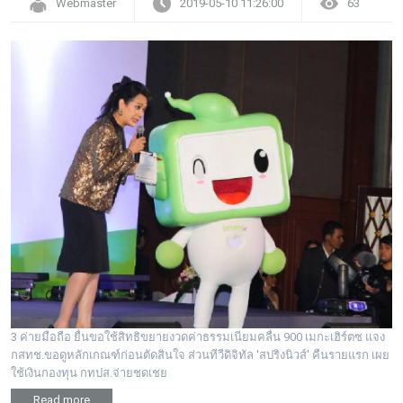
Webmaster
2019-05-10 11:26:00
63
3 ค่ายมือถือ ยื่นขอใช้สิทธิขยายงวดค่าธรรมเนียมคลื่น 900 เมกะเฮิร์ตซ แจง
กสทช.ขอดูหลักเกณฑ์ก่อนตัดสินใจ ส่วนทีวีดิจิทัล 'สปริงนิวส์' คืนรายแรก เผย
ใช้เงินกองทุน กทปส.จ่ายชดเชย
Read more