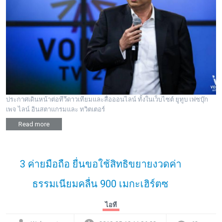
ประกาศเดินหน้าต่อทีวีดาวเทียมและสื่อออนไลน์ ทั้งในเว็บไซต์ ยูทูบ เฟซบุ๊ก
เพจ ไลน์ อินสตาแกรมและ ทวิตเตอร์
Read more
3 ค่ายมือถือ ยื่นขอใช้สิทธิขยายงวดค่า
ธรรมเนียมคลื่น 900 เมกะเฮิร์ตซ
ไอที