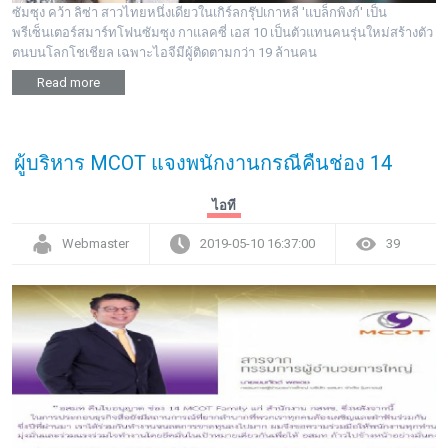
ซัมซุง คว้า ลิซ่า สาวไทยหนึ่งเดียวในเกิร์ลกรุ๊ปเกาหลี 'แบล็กพิงก์' เป็น
พรีเซ็นเตอร์สมาร์ทโฟนซัมซุง กาแลคซี่ เอส 10 เป็นตัวแทนคนรุ่นใหม่สร้างตัว
ตนบนโลกโชเชียล เฉพาะไอจีมีผู้ติดตามกว่า 19 ล้านคน
Read more
ผู้บริหาร MCOT แจงพนักงานกรณีคืนช่อง 14
ไอที
Webmaster
2019-05-10 16:37:00
39