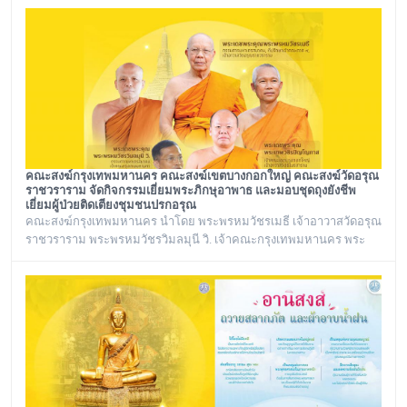
คณะสงฆ์กรุงเทพมหานคร คณะสงฆ์เขตบางกอกใหญ่ คณะสงฆ์วัดอรุณ
ราชวราราม จัดกิจกรรมเยี่ยมพระภิกษุอาพาธ และมอบชุดถุงยังชีพ
เยี่ยมผู้ป่วยติดเตียงชุมชนปรกอรุณ
คณะสงฆ์กรุงเทพมหานคร นำโดย พระพรหมวัชรเมธี เจ้าอาวาสวัดอรุณ
ราชวราราม พระพรหมวัชรวิมลมุนี วิ. เจ้าคณะกรุงเทพมหานคร พระ
เทพวชิรปัญโญภาส เจ้าคณะเขตบางกอกใหญ่ เจ้าอาวาสวัดชิโนรสาราม
และ พระราชวชิรรัตนาภรณ์ ดร. (ชุมพร นิติสาโร) เจ้าคณะแขวงวัด
อรุณ, รองวัดอรุณราชวราราม นายเกียรติวิสุทธิ์ เพ็ชรหมื่นไวย ผู้อำนวย
การเขตบางกอกใหญ่ จัดโครงการเยี่ยมพระภิกษุอาพาธในเขต
บางกอกใหญ่ และเยี่ยม/มอบถุงยัง