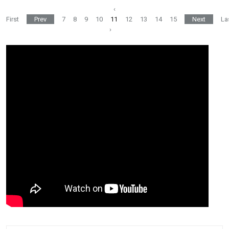
‹
First
Prev
7
8
9
10
11
12
13
14
15
Next
La
›