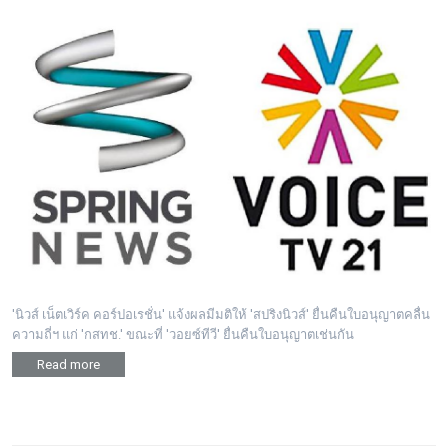
'นิวส์ เน็ตเวิร์ค คอร์ปอเรชั่น' แจ้งผลมีมติให้ 'สปริงนิวส์' ยื่นคืนใบอนุญาตคลื่น
ความถี่ฯ แก่ 'กสทช.' ขณะที่ 'วอยซ์ทีวี' ยื่นคืนใบอนุญาตเช่นกัน
Read more