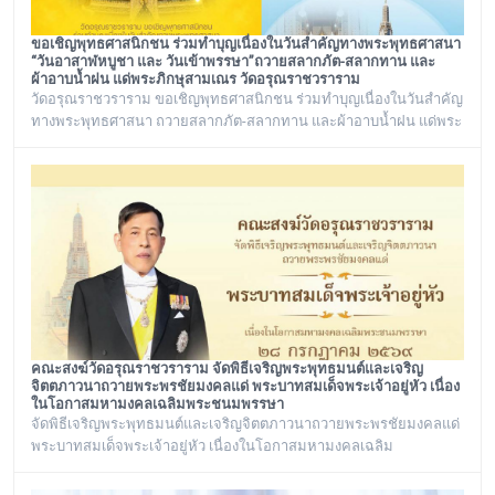
ขอเชิญพุทธศาสนิกชน ร่วมทำบุญเนื่องในวันสำคัญทางพระพุทธศาสนา
“วันอาสาฬหบูชา และ วันเข้าพรรษา”ถวายสลากภัต-สลากทาน และ
ผ้าอาบน้ำฝน แด่พระภิกษุสามเณร วัดอรุณราชวราราม
วัดอรุณราชวราราม ขอเชิญพุทธศาสนิกชน ร่วมทำบุญเนื่องในวันสำคัญ
ทางพระพุทธศาสนา ถวายสลากภัต-สลากทาน และผ้าอาบน้ำฝน แด่พระ
ภิกษุสามเณร วัดอรุณราชวราราม ๑๓๖ รูป วันพฤหัสบดี ที่ ๓๐ กรกฎาคม
พ.ศ. ๒๕๖๙ เวลา ๑๒.๐๐ น. ณ พระวิหาร วัดอรุณราชวราราม
กรุงเทพมหานคร
คณะสงฆ์วัดอรุณราชวราราม จัดพิธีเจริญพระพุทธมนต์และเจริญ
จิตตภาวนาถวายพระพรชัยมงคลแด่ พระบาทสมเด็จพระเจ้าอยู่หัว เนื่อง
ในโอกาสมหามงคลเฉลิมพระชนมพรรษา
จัดพิธีเจริญพระพุทธมนต์และเจริญจิตตภาวนาถวายพระพรชัยมงคลแด่
พระบาทสมเด็จพระเจ้าอยู่หัว เนื่องในโอกาสมหามงคลเฉลิม
พระชนมพรรษา ๒๘ กรกฎาคม ๒๕๖๙ ณ พระอุโบสถ วัดอรุณ
ราชวราราม กรุงเทพเทพมหานครในวันอังคาร ที่ ๒๘ กรกฎาคม ๒๕๖๙