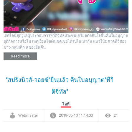
เดดไลน์สุดวุ่น! ผู้ประกอบการทีวีดิจิทัลประชุมเครียดตัดสินใจยื่นคืนใบอนุญาต
ยุติกิจการหรือไม่ เหตุเงื่อนไขเงินชดเชยได้รับไม่เท่ากัน แนวโน้มคาดทีวีช่อง
ข่าว-กลุ่มเด็ก 8 ช่องยื่นคืน
Read more
"สปริงนิวส์-วอยซ์"ยื่นแล้ว คืนใบอนุญาต"ทีวี
ดิจิทัล"
ไอที
Webmaster
2019-05-10 11:14:00
21