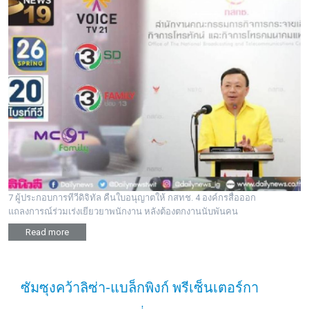
7 ผู้ประกอบการทีวีดิจิทัล คืนใบอนุญาตให้ กสทช. 4 องค์กรสื่อออก
แถลงการณ์ร่วมเร่งเยียวยาพนักงาน หลังต้องตกงานนับพันคน
Read more
ซัมซุงคว้าลิซ่า-แบล็กพิงก์ พรีเซ็นเตอร์กา