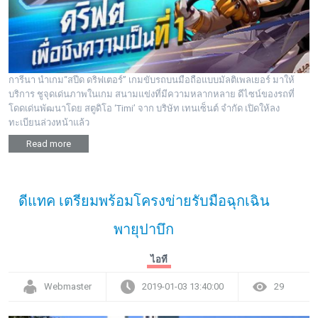
พระดอทกะฉ่อน
กะฉ่อนช้อปปิ้ง
การีนา นำเกม“สปีด ดริฟเตอร์” เกมขับรถบนมือถือแบบมัลติเพลเยอร์ มาให้
ติดต่อ
บริการ ชูจุดเด่นภาพในเกม สนามแข่งที่มีความหลากหลาย ดีไซน์ของรถที่
โดดเด่นพัฒนาโดย สตูดิโอ ‘Timi’ จาก บริษัท เทนเซ็นต์ จํากัด เปิดให้ลง
ทะเบียนล่วงหน้าแล้ว
Read more
ดีแทค เตรียมพร้อมโครงข่ายรับมือฉุกเฉิน
พายุปาบึก
ไอที
Webmaster
2019-01-03 13:40:00
29