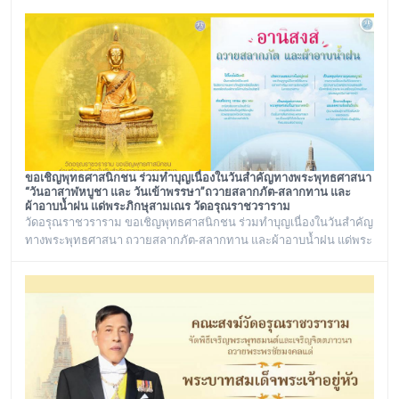
และ พระราชวชิรรัตนาภรณ์ ดร. (ชุมพร นิติสาโร) เจ้าคณะแขวงวัด
อรุณ, รองวัดอรุณราชวราราม นายเกียรติวิสุทธิ์ เพ็ชรหมื่นไวย ผู้อำนวย
การเขตบางกอกใหญ่ จัดโครงการเยี่ยมพระภิกษุอาพาธในเขต
บางกอกใหญ่ และเยี่ยม/มอบถุงยัง
ขอเชิญพุทธศาสนิกชน ร่วมทำบุญเนื่องในวันสำคัญทางพระพุทธศาสนา
“วันอาสาฬหบูชา และ วันเข้าพรรษา”ถวายสลากภัต-สลากทาน และ
ผ้าอาบน้ำฝน แด่พระภิกษุสามเณร วัดอรุณราชวราราม
วัดอรุณราชวราราม ขอเชิญพุทธศาสนิกชน ร่วมทำบุญเนื่องในวันสำคัญ
ทางพระพุทธศาสนา ถวายสลากภัต-สลากทาน และผ้าอาบน้ำฝน แด่พระ
ภิกษุสามเณร วัดอรุณราชวราราม ๑๓๖ รูป วันพฤหัสบดี ที่ ๓๐ กรกฎาคม
พ.ศ. ๒๕๖๙ เวลา ๑๒.๐๐ น. ณ พระวิหาร วัดอรุณราชวราราม
กรุงเทพมหานคร