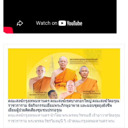
คณะสงฆ์กรุงเทพมหานคร คณะสงฆ์เขตบางกอกใหญ่ คณะสงฆ์วัดอรุณ
ราชวราราม จัดกิจกรรมเยี่ยมพระภิกษุอาพาธ และมอบชุดถุงยังชีพ
เยี่ยมผู้ป่วยติดเตียงชุมชนปรกอรุณ
คณะสงฆ์กรุงเทพมหานคร นำโดย พระพรหมวัชรเมธี เจ้าอาวาสวัดอรุณ
ราชวราราม พระพรหมวัชรวิมลมุนี วิ. เจ้าคณะกรุงเทพมหานคร พระ
เทพวชิรปัญโญภาส เจ้าคณะเขตบางกอกใหญ่ เจ้าอาวาสวัดชิโนรสาราม