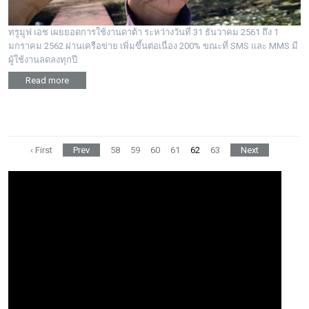
ทรูมูฟ เอช เผยยอดการใช้งานดาต้า ระหว่างวันที่ 31 ธันวาคม 2561 ถึง 1
มกราคม 2562 ผ่านเครือข่าย เพิ่มขึ้นต่อเนื่อง 200% ขณะที่ SMS และ MMS มี
ผู้ใช้งานลดลงทุกปี
Read more
‹ First
Prev
58
59
60
61
62
63
Next