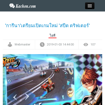
Close
'การีนา'เตรียมเปิดเกมใหม่ 'สปีด ดริฟเตอร์'
Home
ไอที
Webmaster
2019-01-03 14:44:00
107
ข่าว
กะฉ่อนพระเครื่อง
วาไรตี้
ไลฟ์สไตล์
สังคมออนไลน์