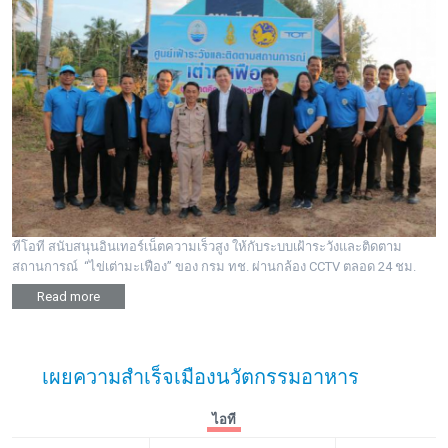
ทีโอที สนับสนุนอินเทอร์เน็ตความเร็วสูง ให้กับระบบเฝ้าระวังและติดตาม
สถานการณ์ “ไข่เต่ามะเฟือง” ของ กรม ทช. ผ่านกล้อง CCTV ตลอด 24 ชม.
Read more
เผยความสำเร็จเมืองนวัตกรรมอาหาร
ไอที