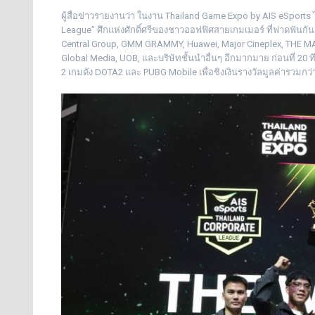
ผู้สื่อข่าวรายงานว่า ในงาน Thailand Game Expo by AIS eSports ไ
League” ศึกแห่งศักดิ์ศรีของชาวออฟฟิศสายเกมเมอร์ ที่ฟาดฟันกันอย
Central Group, GMM GRAMMY, Huawei, Major Cineplex, THE MAL
Global Media, UOB, และบริษัทชั้นนำอื่นๆ อีกมากมาย ก่อนที่ 20
2 เกมดัง DOTA2 และ PUBG Mobile เพื่อชิงเงินรางวัลมูลค่ารวมกว