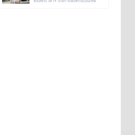
หลังพระวิหาร ใกล้กำแพงที่กั้นเป็นเขต
รัชกาลที่ ๓
อยู่ที่ วัดพระศรีรัตนศาสดาราม หรือ วัดพระ
พุทธาวาสด้านตะวันตก กับศาลาราย หอ
แก้ว ในพระบรมมหาราชวัง
ระฆังหอนี้มีความสูง ๓ ชั้น มุงด้วยกระเบื้อง
เคลือบ มีลายปูนปั้นประดับกระเบื้องถ้วยที่
หน้าบันเป็นลายดอกไม้ปักอยู่ในพาน แขวน
ระฆังธรรมดาอย่างที่เห็นตามวัดทั่วไป
กล่าวกันว่าเสียงไพเราะดีมาก พระครูวิสุทธิ
สรภาณ (แผ้ว) อดีตผู้ช่วยเจ้าอาวาส เป็นผู้
เทหล่อระฆังดังกล่าว