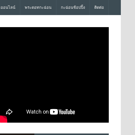
มออนไลน์
พระดอทกะฉ่อน
กะฉ่อนช้อปปิ้ง
ติดต่อ