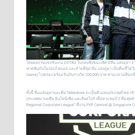
โดยผลงานแข่งขันเกม DOTA2 ในรอบชิงชนะเลิศ มีทีม แสงอุษา จาก
ฟาดฟันกันในรอบไฟนอล และท้ายที่สุด ทีม แสงอุษา เป็นทีมที่โช
Game) ไปครอง พร้อมรับเงินรางวัล 100,000 บาท ท่ามกลางเสียงเชีย
ทั้งนี้ ทีมแสงอุษาและทีม Teletubies จะเป็นตัวแทนประเทศไทย เข
ประเทศมาเลเซีย อินโดนีเซีย และสิงคโปร์ เพื่อหาแชมป์ 2 ทีมสุด
Regional Corporate League” ที่งาน PVP Carnival @ Singapore C