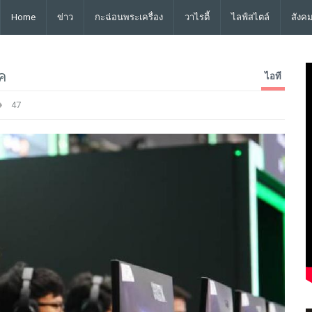
Home
ข่าว
กะฉ่อนพระเครื่อง
วาไรตี้
ไลฟ์สไตล์
สังค
ค
ไอที
47