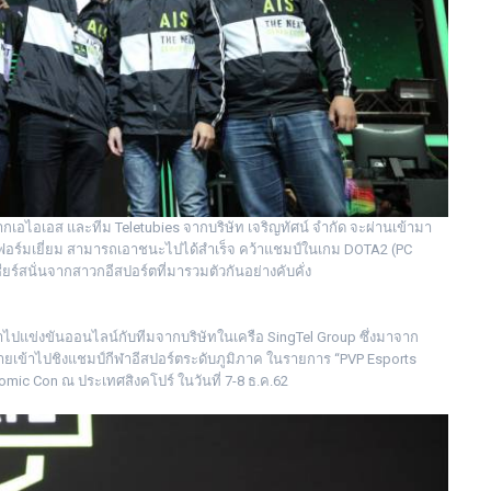
เอไอเอส และทีม Teletubies จากบริษัท เจริญทัศน์ จำกัด จะผ่านเข้ามา
ว์ฟอร์มเยี่ยม สามารถเอาชนะไปได้สำเร็จ คว้าแชมป์ในเกม DOTA2 (PC
ร์สนั่นจากสาวกอีสปอร์ตที่มารวมตัวกันอย่างคับคั่ง
้าไปแข่งขันออนไลน์กับทีมจากบริษัทในเครือ SingTel Group ซึ่งมาจาก
ท้ายเข้าไปชิงแชมป์กีฬาอีสปอร์ตระดับภูมิภาค ในรายการ “PVP Esports
omic Con ณ ประเทศสิงคโปร์ ในวันที่ 7-8 ธ.ค.62