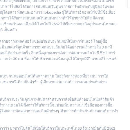
ร์โปลิส (PasarPolis) เปิดเผยว่า ปาซาร์โปลิสเปิดตัวในประเทศอินโดนีเซีย
่งปาซาร์โปลิสได้รับการสนับสนุนเงินทุนจากสตาร์ทอัพระดับยูนิคอร์นของ
ผู้โดยสาร พัสดุและอาหาร Tokopedia ผู้ให้บริการอีคอมเมิร์ซที่มีชื่อเสียง
จากการได้รับการสนับสนุนเงินทุนดังกล่าวทำให้ปาซาร์โปลิส มีความ
คเอเชียตะวันออกเฉียงใต้ โดยในปี 2562 ได้เริ่มขยายธุรกิจสู่ประเทศไทยและ
 เป็นหลัก
ลายจากแพลตฟอร์มของบริษัทประกันภัยที่เป็นพาร์ทเนอร์ โดยผู้ซื้อ
ะมีจุดเด่นที่ลูกค้าสามารถเคลมประกันภัยได้อย่างรวดเร็วภายใน 3 นาที
มได้อย่างรวดเร็ว อีกหนึ่งจุดของเราคือการพัฒนาเทคโนโลยี ซึ่งปาซาร์
ากกว่า 30 คน ที่คอยให้บริการและสนับสนุนได้ในทุกมิติ” นายคลีโอเซนท์
ประกันภัยออนไลน์ที่หลากหลาย ในธุรกิจการท่องเที่ยว เช่น การให้
 เช่น กรณีเที่ยวบินล่าช้า ผู้เสียหายสามารถทำการเคลมประกันผ่าน
ให้บริการประกันคุณภาพสินค้าสำหรับการสั่งซื้อสินค้าออนไลน์แล้วสินค้า
ำการเคลมได้ ซึ่งการให้บริการนี้จะช่วยเพิ่มความน่าเชื่อถือของการซื้อ
ส่งผู้โดยสาร พัสดุ อาหารและสินค้าต่างๆ ด้วยการทำประกันภัยรถยนต์ การทำ
วว่า ปาซาร์โปลิส ได้เปิดให้บริการในประเทศไทยครั้งแรกเมื่อต้นปี 2562