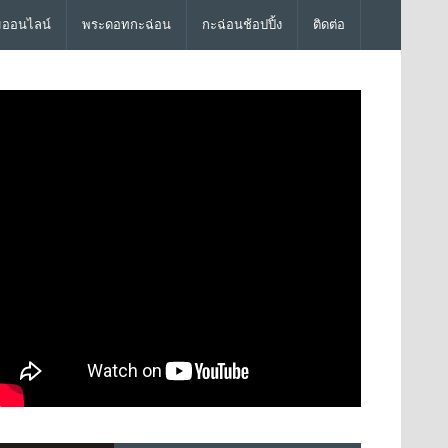
มออนไลน์
พระดอทกะฉ่อน
กะฉ่อนช้อปปิ้ง
ติดต่อ