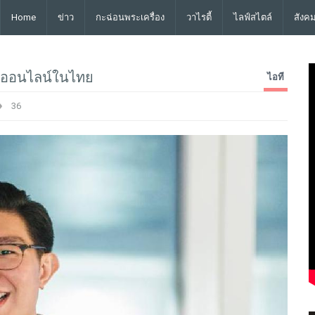
Home
ข่าว
กะฉ่อนพระเครื่อง
วาไรตี้
ไลฟ์สไตล์
สังค
ยออนไลน์ในไทย
ไอที
36