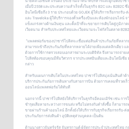
นายคลีโอเซนท์ แรนดิ้ง ประธานเจ้าหน้าที่บริหารและผู้ก่อตั้งปาซา
เมื่อปี 2558 และประสบความสำเร็จทั้งในธุรกิจ B2C และ B2B2C ซึ
อินโดนีเซียถึง 3 ราย ประกอบด้วย GOJEK ผู้ให้บริการเรียกรถรับ-ส่ง
และ Traveloka ผู้ให้บริการจองตั๋วเครื่องบินและห้องพักออนไลน์ 
แข็งแกร่งทางด้านเงินทุน และตั้งเป้าที่จะขยายการเติบโตสู่ภูมิภา
เวียดนาม สำหรับประเทศไทยและเวียดนามจะโฟกัสในตลาด B2B2C
“แพลตฟอร์มของปาซาร์โปลิสจะเชื่อมต่อสินค้าประกันภัยที่หลากห
สามารถเข้าถึงประกันภัยที่หลากหลายได้ง่ายเพียงแค่คลิกเดียว แล
ด้วยการใช้การตรวจสอบเอกสารผ่านระบบดิจิทัล จึงสามารถจ่ายเคล
โปลิสต้องขอบคุณมีทีมวิศวกร จากประเทศอินเดียและอินโดนีเซีย ม
กล่าว
สำหรับแผนการเติบโตในประเทศไทย ปาซาร์โปลิสมุ่งเน้นสินค้าด้าน
บริการประกันภัยการเดินทางกับสายการบิน ด้วยการเคลมที่รวดเร็ว
ออนไลน์แพลตฟอร์มได้ทันที
นอกจากนี้ ปาซาร์โปลิสยังให้บริการในธุรกิจอีคอมเมิร์ซ เช่น การ
ชำรุดเสียหายระหว่างการขนส่ง หรือไม่ตรงกับคำสั่งซื้อ ก็สามารถท
ขายผ่านร้านค้าออนไลน์ อีกทั้งยังให้บริการกับธุรกิจเรียกรถรับ-
ประกันภัยการส่งสินค้า อุบัติเหตุส่วนบุคคล เป็นต้น
ด้านนางสาวจันทร์จรัส จันทรกานต์ ผู้จัดการประจำประเทศไทย กล่า