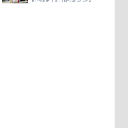
หลังพระวิหาร ใกล้กำแพงที่กั้นเป็นเขต
รัชกาลที่ ๓
อยู่ที่ วัดพระศรีรัตนศาสดาราม หรือ วัดพระ
พุทธาวาสด้านตะวันตก กับศาลาราย หอ
แก้ว ในพระบรมมหาราชวัง
ระฆังหอนี้มีความสูง ๓ ชั้น มุงด้วยกระเบื้อง
เคลือบ มีลายปูนปั้นประดับกระเบื้องถ้วยที่
หน้าบันเป็นลายดอกไม้ปักอยู่ในพาน แขวน
ระฆังธรรมดาอย่างที่เห็นตามวัดทั่วไป
กล่าวกันว่าเสียงไพเราะดีมาก พระครูวิสุทธิ
สรภาณ (แผ้ว) อดีตผู้ช่วยเจ้าอาวาส เป็นผู้
เทหล่อระฆังดังกล่าว