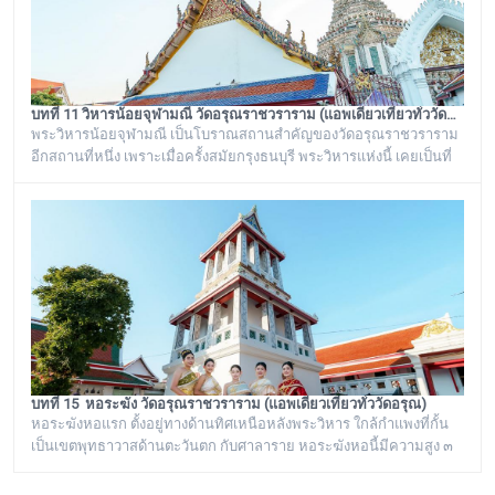
บทที่ 11 วิหารน้อยจุฬามณี วัดอรุณราชวราราม (แอพเดียวเที่ยวทั่ววัดอรุณ)
พระวิหารน้อยจุฬามณี เป็นโบราณสถานสำคัญของวัดอรุณราชวราราม
อีกสถานที่หนึ่ง เพราะเมื่อครั้งสมัยกรุงธนบุรี พระวิหารแห่งนี้ เคยเป็นที่
ประดิษฐาน พระพุทธมหามณีรัตนปฏิมากร หรือ พระแก้วมรกต ก่อนจะ
ทำพิธีอัญเชิญ ย้ายไปประดิษฐานอยู่ที่ วัดพระศรีรัตนศาสดาราม หรือ วัด
พระแก้ว ในพระบรมมหาราชวัง
บทที่ 15 หอระฆัง วัดอรุณราชวราราม (แอพเดียวเที่ยวทั่ววัดอรุณ)
หอระฆังหอแรก ตั้งอยู่ทางด้านทิศเหนือหลังพระวิหาร ใกล้กำแพงที่กั้น
เป็นเขตพุทธาวาสด้านตะวันตก กับศาลาราย หอระฆังหอนี้มีความสูง ๓
ชั้น มุงด้วยกระเบื้องเคลือบ มีลายปูนปั้นประดับกระเบื้องถ้วยที่หน้าบัน
เป็นลายดอกไม้ปักอยู่ในพาน แขวนระฆังธรรมดาอย่างที่เห็นตามวัด