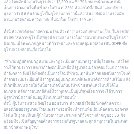
แล้ว โดยมีพนักงานในยุโรปกว่า 12,200 คน ซึ่ง 70% ของพนักงานเหล่านี้
เป็นการจ้างงานในพื้นที่ และในปี พ.ศ. 2561 หัวเว่ยได้ซื้อสินค้าและบริการ
มูลค่ากว่า 5.6 พันล้านยูโรในยุโรป นอกจากนี้แล้ว หัวเว่ยยังมีความร่วมมือ
ด้านงานวิจัยกับมหาวิทยาลัยชั้นนำในยุโรปถึง 140 แห่ง
ทั้งนี้ หัวเว่ยได้ประกาศความพร้อมที่จะทำงานร่วมกับสหภาพยุโรป ในการเปิด
ตัว 5G “สหภาพยุโรปได้พิสูจน์ความสามารถในการผนวกประเทศในยุโรปเข้า
ด้วยกัน เพื่อพัฒนากฎหมายที่ก้าวหน้าและครอบคลุมบางส่วน เช่น GDPR ซึ่ง
ยุโรปควรผลักดันเรื่องนี้ต่อไป
“หัวเว่ยปฏิบัติตามกฎหมายและกฎระเบียบตามมาตรฐานที่ยุโรปและ ทั่วโลก
วางไว้ทุกประการ แต่เรากำลังตกเป็นเหยื่อที่รัฐบาลอเมริกาคอยรังแก การกระ
ทำดังกล่าว จึงมิได้เพียงถือเป็นการโจมตีหัวเว่ยเท่านั้น หากแต่ยังเป็นการโจมตี
ทำลายระบบระเบียบที่มีรากฐานอยู่บนกฎเกณฑ์และแนวคิดการค้าเสรีนิยม สิ่ง
ที่เกิดขึ้นกับหัวเว่ยในวันนี้อาจเกิดขึ้นกับบริษัทข้ามชาติแห่งไหนก็ได้ใน
อนาคต หลักการอันศักดิ์สิทธิ์ที่ว่า ทุกคนเป็นผู้บริสุทธิ์จนกว่าจะได้รับการ
พิสูจน์ว่ามีความผิด...อยู่ที่ไหนกันแล้วตอนนี้”
ทั้งนี้ ผู้บริหารหัวเว่ย ฝั่งยุโรป ยอมรับว่า หัวเว่ยเข้าใจข้อกังวลด้านความ
ปลอดภัยของรัฐบาลยุโรปและเราพร้อมที่จะทำงานเพิ่มเติมเพื่อคลายข้อกังวล
ใจนั้น ในฐานะที่เป็นผู้นำในวงการและตระหนักดีถึงความสำคัญของ 5G จึง
พร้อมที่จะเซ็นสัญญาต่อต้านจารกรรมกับรัฐบาลและลูกค้าทุกรายในประเทศ
สมาชิกสหภาพยุโรป”