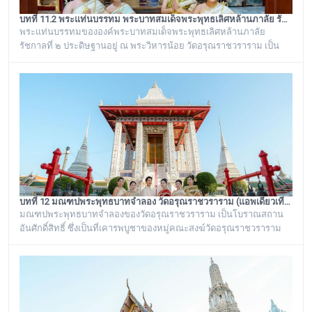
บทที่ 11.2 พระแท่นบรรทม พระบาทสมเด็จพระพุทธเลิศหล้านภาลัย รัชกาลที่ ๒ วัดอรุณราชวราราม (แอพเดียวเที่ยวทั่ววัดอรุณ)
พระแท่นบรรทมขององค์พระบาทสมเด็จพระพุทธเลิศหล้านภาลัย
รัชกาลที่ ๒ ประดิษฐานอยู่ ณ พระวิหารน้อย วัดอรุณราชวราราม เป็น
พระแท่นบรรทมเก่าแก่โบราณที่มีลวดลายแกะสลักงดงาม เป็นของ
ดั้งเดิมที่มีอยู่คู่กับวัดอรุณราชวรารามมาช้านาน ตั้งแต่เมื่อครั้งที่พระบาท
สมเด็จพระพุทธเลิศหล้านภาลัย รัชกาลที่ ๒ พระองค์ยังทรงครองพระยศ
ที่ สมเด็จพระเจ้าลูกยาเธอ ได้เสด็จมาประทับอยู่ที่พระราชวังเดิม
กรุงธนบุรี
บทที่ 12 มณฑปพระพุทธบาทจำลอง วัดอรุณราชวราราม (แอพเดียวเที่ยวทั่ววัดอรุณ)
มณฑปพระพุทธบาทจำลองของวัดอรุณราชวราราม เป็นโบราณสถาน
อันศักดิ์สิทธิ์ ซึ่งเป็นที่เคารพบูชาของหมู่คณะสงฆ์วัดอรุณราชวราราม
และชาวบ้านในละแวกนี้ ตั้งอยู่ระหว่างพระเจดีย์ย่อเหลี่ยมไม้ยี่สิบ ๔ องค์
กับพระวิหารใหญ่วัดอรุณราชวราราม บริเวณของฐานเป็นรูปสี่เหลี่ยมจตุ
รัส ก่อด้วยอิฐถือปูนประดับกระเบื้องถ้วยสีต่าง ๆ มีฐานทักษิณ ๒ ชั้น สร้าง
ขึ้นในรัชสมัยพระบาทสมเด็จพระนั่งเกล้าเจ้าอยู่หัว รัชกาลที่ ๓