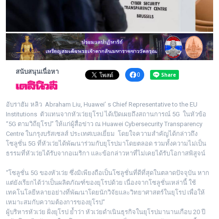
พระดอทกะฉ่อน
กะฉ่อนช้อปปิ้ง
ติดต่อ
สนับสนุนเนื่อหา
0
อับราฮัม หลิว Abraham Liu, Huawei’ s Chief Representative to the EU
Institutions ตัวแทนจากหัวเว่ยยุโรป ได้เปิดเผยถึงสถานการณ์ 5G ในหัวข้อ
“5G ตามวิถียุโรป” ให้แก่ผู้สื่อข่าว ณ Huawei Cybersecurity Transparency
Centre ในกรุงบรัสเซลส์ ประเทศเบลเยี่ยม โดยใจความสำคัญได้กล่าวถึง
โซลูชั่น 5G ที่หัวเว่ยได้พัฒนาร่วมกับยุโรปมาโดยตลอด รวมทั้งความไม่เป็น
ธรรมที่หัวเว่ยได้รับจากอเมริกา และข้อกล่าวหาที่ไม่เคยได้รับโอกาสพิสูจน์
“โซลูชั่น 5G ของหัวเว่ย ซึ่งมิเพียงถือเป็นโซลูชั่นที่ดีที่สุดในตลาดปัจจุบัน หาก
แต่ยังเรียกได้ว่าเป็นผลิตภัณฑ์ของยุโรปด้วย เนื่องจากโซลูชั่นเหล่านี้ ใช้
เทคโนโลยีหลายอย่างที่พัฒนาโดยนักวิจัยและวิทยาศาสตร์ในยุโรป เพื่อให้
เหมาะสมกับความต้องการของยุโรป”
ผู้บริหารหัวเว่ย ฝั่งยุโรป ย้ำว่า หัวเว่ยดำเนินธุรกิจในยุโรปมานานเกือบ 20 ปี