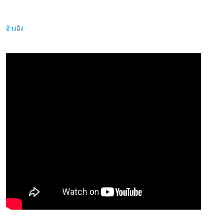
อ้างอิง