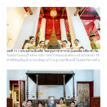
บทที่ 11.1 พระจุฬามณีเจดีย์ วัดอรุณราชวราราม (แอพเดียวเที่ยวทั่ววัดอรุณ)
ในสมัยกรุงธนบุรี หลังจากมีการสมโภชฉลององค์พระแก้วมรกตแล้ว ได้
ทำพิธีอัญเชิญเข้ามาประดิษฐานไว้ ณ ฐานชุกชีแห่งนี้ ในสมัยรัชกาลที่ ๕
ยังเรียกพระวิหารแห่งนี้ว่า “วิหารพระแก้ว” อยู่ตลอดมา จนต่อมาชาว
บ้านได้เรียกเพี้ยนกันไปว่า “วิหารพระเขี้ยวแก้ว” พระจุฬามณีเจดีย์องค์นี้
เป็นสิ่งศักดิ์สิทธิ์ของวัดอรุณราชวราราม ที่ชาวบ้านในละแวกนี้ให้ความ
เคารพศรัทธาตั้งแต่ครั้งอดีตกาลจวบจนมาถึงยุคปัจ