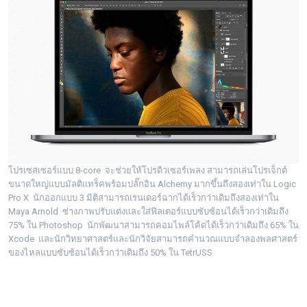
โปรเซสเซอร์แบบ 8-core จะช่วยให้โปรดิวเซอร์เพลง สามารถเล่นโปรเจ็กต์
ขนาดใหญ่แบบมัลติแทร็คพร้อมปลั๊กอิน Alchemy มากขึ้นถึงสองเท่าใน Logic
Pro X นักออกแบบ 3 มิติสามารถเรนเดอร์ฉากได้เร็วกว่าเดิมถึงสองเท่าใน
Maya Arnold ช่างภาพปรับแต่งและใส่ฟิลเตอร์แบบซับซ้อนได้เร็วกว่าเดิมถึง
75% ใน Photoshop นักพัฒนาสามารถคอมไพล์โค้ดได้เร็วกว่าเดิมถึง 65% ใน
Xcode และนักวิทยาศาสตร์และนักวิจัยสามารถคำนวณแบบจำลองพลศาสตร์
ของไหลแบบซับซ้อนได้เร็วกว่าเดิมถึง 50% ใน TetrUSS