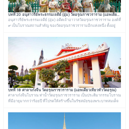
บทที่ 20 อนุสาวรีย์พระธรรมเจดีย์ (อุ่ม) วัดอรุณราชวราราม (แอพเดียวเที่ยวทั่ววัดอรุณ)
อนุสาวรีย์พระธรรมเจดีย์ (อุ่ม) อดีตเจ้าอาวาสวัดอรุณราชวราราม องค์ที่
๙ เป็นโบราณสถานสำคัญ ของวัดอรุณราชวรารามอีกแห่งหนึ่ง ตั้งอยู่
ทางด้านทิศใต้ของภูเขาจำลอง บริเวณศาลาเก๋งจีน ๓ หลัง ทางด้านหน้า
วัดริมแม่น้ำเจ้าพระยา ภายในรั้วอนุสาวรีย์สำคัญของวัดอรุณ
ราชวรารามแห่งนี้ จะมีโกศหินทรายโบราณสีเขียวแบบจีน ซึ่งเป็นสถาน
ที่บรรจุบรรจุอัฐิของพระธรรมเจดีย์ (อุ่ม) อดีตเจ้าอาวาสวัดอรุณ
ราชวราราม องค์ที่ ๙
บทที่ 18 ศาลาเก๋งจีน วัดอรุณราชวราราม (แอพเดียวเที่ยวทั่ววัดอรุณ)
ศาลาเก๋งจีนโบราณ ท่าน้ำวัดอรุณราชวราราม เป็นประติมากรรมโบราณ
ที่มีอายุมากกว่าร้อยปี ที่โปรดให้สร้างขึ้นในรัชสมัยของพระบาทสมเด็จ
พระนั่งเกล้าเจ้าอยู่หัว รัชกาลที่ ๓ โดยมีพระราชดำริให้สร้างขึ้นทั้งหมด
๖ หลัง เรียงรายอยู่บริเวณท่าน้ำของวัดอรุณราชวราราม ริมแม่น้ำ
เจ้าพระยา ซึ่งเก๋งจีนแต่ละหลังจะมีเอกลักษณ์โดดเด่นไม่เหมือนกัน อาทิ
เช่น ศาลาเก๋งจีนหน้าทางเข้าพระปรางค์ จะมีหินแกะสลักโบราณเป็นรูป