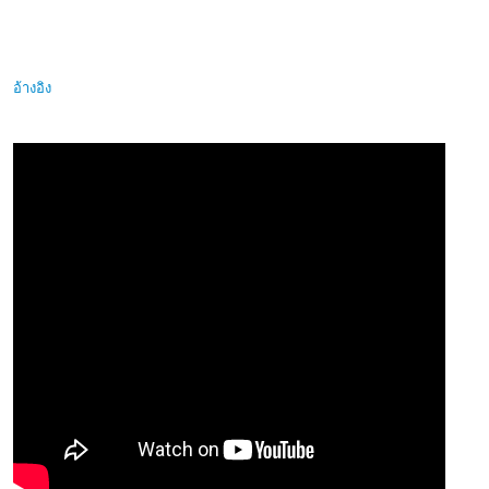
อ้างอิง