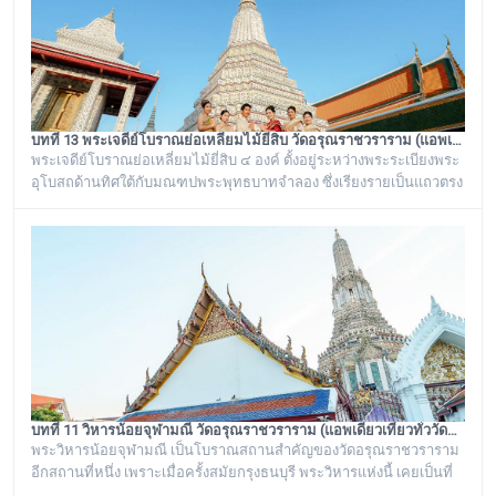
จระเข้อย
บทที่ 13 พระเจดีย์โบราณย่อเหลี่ยมไม้ยี่สิบ วัดอรุณราชวราราม (แอพเดียวเที่ยวทั่ววัดอรุณ)
พระเจดีย์โบราณย่อเหลี่ยมไม้ยี่สิบ ๔ องค์ ตั้งอยู่ระหว่างพระระเบียงพระ
อุโบสถด้านทิศใต้กับมณฑปพระพุทธบาทจำลอง ซึ่งเรียงรายเป็นแถวตรง
จากทิศตะวันออกสู่ทิศตะวันตก มีห่างกันพอควร และเป็นพระเจดีย์ที่มี
ลักษณะแบบเดียวกัน มีขนาดเท่ากันทั้งหมด คือเป็นพระเจดีย์ก่อด้วยอิฐ
ถือปูนย่อเหลี่ยมไม้ยี่สิบ ประดับด้วยกระเบื้องถ้วยและกระจกสีต่างๆ เป็น
ลวดลายดอกไม้และลายอื่นๆ มีความวิจิตรงดงามเป็นอย่างมาก
บทที่ 11 วิหารน้อยจุฬามณี วัดอรุณราชวราราม (แอพเดียวเที่ยวทั่ววัดอรุณ)
พระวิหารน้อยจุฬามณี เป็นโบราณสถานสำคัญของวัดอรุณราชวราราม
อีกสถานที่หนึ่ง เพราะเมื่อครั้งสมัยกรุงธนบุรี พระวิหารแห่งนี้ เคยเป็นที่
ประดิษฐาน พระพุทธมหามณีรัตนปฏิมากร หรือ พระแก้วมรกต ก่อนจะ