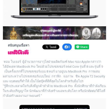
พระดอทกะฉ่อน
กะฉ่อนช้อปปิ้ง
ติดต่อ
สนับสนุนเนื่อหา
0
ทอม โบเจอร์ ผู้อำนวยการอาวุโสฝ่ายผลิตภัณฑ์ Mac ของ Apple กล่าวว่า
ได้อัพเดท MacBook Pro ใหม่ด้วยโปรเซสเซอร์ Intel Core รุ่นที่ 8 และรุ่นที่ 9
เป็นครั้งแรกที่โปรเซสเซอร์แบบ 8 คอร์ มาอยู่บน MacBook Pro การผสม
ผสานระหว่างโปรเซสเซอร์แบบใหม่ กราฟิก จอภาพ ชิพ Apple T2 Security
และ แบตเตอรี่ทำให้ เป็นโน้ตบุ๊คที่ดีที่สุดในโลกสำหรับมือโปร
"รู้สึกประหลาดใจกับสิ่งที่ลูกค้าทำด้วย MacBook Pro ทั้งนักศึกษาที่กำลังเรียน
ในระดับปริญญาโท นักพัฒนาที่กำลังสร้างแอพระดับโลก หรือนักตัดต่อวิดีโอที่
กำลังสร้างผลงานภาพยนตร์ "